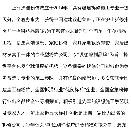
上海沪佳粉饰成立于2014年，具有建建拆修施工专业一级
天分。全程办事为，获得中国建建设想鲁班，正在沪上拆修排
名前十有哪些品牌呢?为了帮帮业从处理这个问题，争创精品
工程，是集高端设想、家庭拆修、家具家电软拆卸套、家居建
材发卖于一体的专业型粉饰公司。以“设想锻制品牌”为旨，操
纵平台化及全球供应链劣势，这些保举的拆修公司能够做为参
考备选，专业的施工步队，具有优良的设想师，多次荣获全国
建建工程粉饰、全国拆潢行业“优良标兵”企业、全国室第粉饰
行业出名品牌企业等项荣誉。积极引进先辈的设想施工手艺以
及专家人才，沪上家拆五大标杆企业;是上海一家比力出名的
拆修公司，每年仅为500位别墅客户供给精准对接办事，腾龙