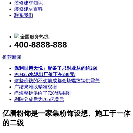
装修建材知识
装修建材百科
联系我们
全国服务热线
400-8888-888
推荐新闻
保利世博天悦」配备了只对业从的约260
PO42.5水泥出厂价正在240元/
这些价钱的不变前成都会场螺纹钢供需关
广结果难以精准权衡
尚海整拆供给了720°结果图
剔除分成后为765亿美元
亿唐粉饰是一家集粉饰设想、施工于一体
的二级