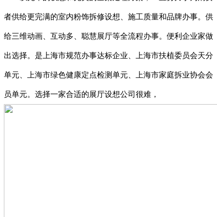
者供给更完满的室内粉饰拆修设想、施工质量和品牌办事。供
给三维动画、互动多、聪慧展厅等全流程办事。便利企业家做
出选择。是上海市规范办事达标企业、上海市扶植委员会天分
单元、上海市绿色健康定点检测单元、上海市家庭拆业协会会
员单元。选择一家合适的展厅设想公司很难，