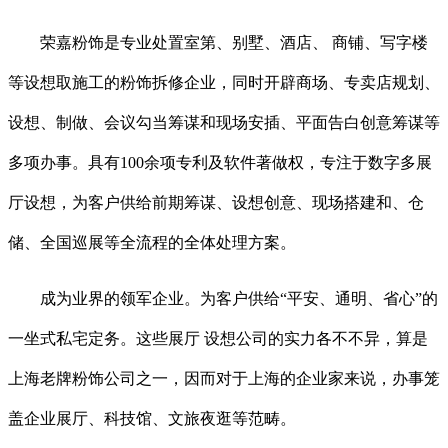
荣嘉粉饰是专业处置室第、别墅、酒店、 商铺、写字楼
等设想取施工的粉饰拆修企业，同时开辟商场、专卖店规划、
设想、制做、会议勾当筹谋和现场安插、平面告白创意筹谋等
多项办事。具有100余项专利及软件著做权，专注于数字多展
厅设想，为客户供给前期筹谋、设想创意、现场搭建和、仓
储、全国巡展等全流程的全体处理方案。
成为业界的领军企业。为客户供给“平安、通明、省心”的
一坐式私宅定务。这些展厅 设想公司的实力各不不异，算是
上海老牌粉饰公司之一，因而对于上海的企业家来说，办事笼
盖企业展厅、科技馆、文旅夜逛等范畴。