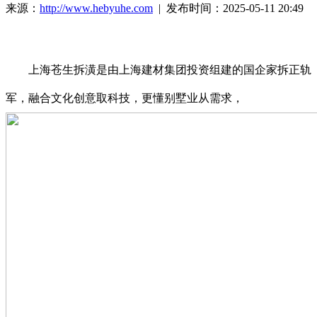
来源：
http://www.hebyuhe.com
| 发布时间：2025-05-11 20:49
上海苍生拆潢是由上海建材集团投资组建的国企家拆正轨
军，融合文化创意取科技，更懂别墅业从需求，