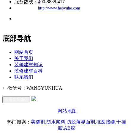
服务热线：
4
00-8888-417
公司
网址：
http://www.hebyuhe.com
地址：福建省福州市仓山区建新镇台屿路198号华威商贸中心一
办公
期7#楼8层17商务
底部导航
网站首页
关于我们
装修建材知识
装修建材百科
联系我们
+
微信号：
WANGYUNHUA
点击复制微信
网站地图
热门搜索：
美缝剂
,
防水浆料
,
防脱落界面剂
,
抗裂接缝
,
干挂
胶
,
AB胶