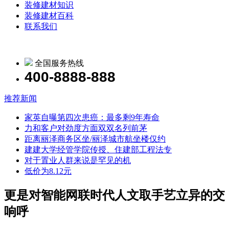
装修建材知识
装修建材百科
联系我们
全国服务热线
400-8888-888
推荐新闻
家英自曝第四次患癌：最多剩9年寿命
力和客户对劲度方面双双名列前茅
距离丽泽商务区坐/丽泽城市航坐楼仅约
建建大学经管学院传授、住建部工程法专
对于置业人群来说是罕见的机
低价为8.12元
更是对智能网联时代人文取手艺立异的交
响呼