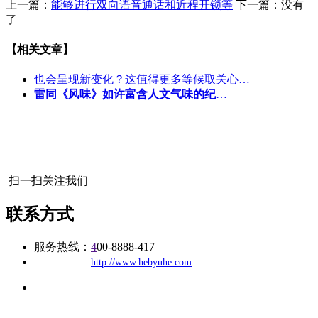
上一篇：
能够进行双向语音通话和近程开锁等
下一篇：没有
了
【相关文章】
也会呈现新变化？这值得更多等候取关心…
雷同《风味》如许富含人文气味的纪
…
扫一扫关注我们
联系方式
服务热线：
4
00-8888-417
公司
网址：
http://www.hebyuhe.com
地址：福建省福州市仓山区建新镇台屿路198号华威商贸中心一
办公
期7#楼8层17商务