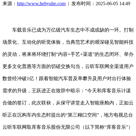
来源：
http://www.hebyuhe.com
| 发布时间：2025-06-05 14:49
车载音乐已成为万亿级汽车生态中不成或缺的一环。打制
场景化、互动化的听觉体验，当典范艺术的艰深碰见智能科技
的灵动，将来将环绕打制“内容+手艺+渠道”的生态闭环、举办
更多文化普惠等方面的切磋交换勾当，云听车联网全渠道用户
数曾经冲破1亿！跟着智能汽车普及率攀升及用户对出行体验
需求的升级，王跃进正在致辞中暗示：“今天和库客音乐计谋
合做的签订，此次联袂，从保守讲堂走入智能座舱内，正如云
听正在沉构车内生态时提出的“第三糊口空间”，地方电视总台
云听车联网取库客音乐股份无限公司（以下简称“库客音乐”）