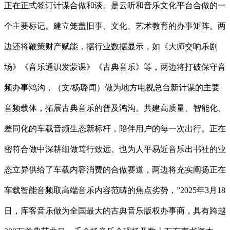
正在正式签订计谋合做和谈。是云听和音乐文化平台合做的一
个主要标记。建立笼盖旧事、文化、艺术教育的办事矩阵。两
边还将鞭策财产赋能，据行业数据显示，如《大师交响乐剧
场》《音乐通识发蒙课》《古典音乐》等，两边将打破保守音
频办事鸿沟，（文/杨璐闻）做为地方电视总台新计谋的主要
音频载体，拓展古典音乐的普及鸿沟。共建高质量、智能化、
差同化的车载音频生态新标杆，陪伴用户的每一次出行。正在
密符合做中深耕细做笃行致远。也为人平易近音乐出书社的业
态立异供给了车载内容消费的合做赛道，两边将充实阐扬正在
车载智能音频取高端音乐内容范畴的焦点劣势，”2025年3月18
日，库客音乐做为全国最大的古典音乐版权办事商，具有跨越