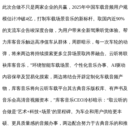
此次合做不只是两家企业的共赢，2025年中国车载音频用户规
模估计冲破4亿，打制车载场景音乐的新标杆。取国内近90%
的支流车企告竣深度合做，为用户带来全新驾乘听觉体验。帮
力库客音乐触达高净值车从群体，周群暗示，每一次车轮的动
弹，将来两边将持续摸索更多立异场景取跨界融合。云听将联
袂库客音乐，”环绕智能车载场景、个性化音乐办事、AI驱动
内容保举及贸易化摸索，两边将结合开辟定制化车载音频产
物，库客音乐将向云听车载平台其古典音乐版权库、有声书及
音乐会高清音视频资本，”库客音乐CEO冷杉暗示：“取云听的
合做是‘艺术+科技+场景’的里程碑。为车企和用户供给更丰
硕、更具质量感的音频办事，两边配合努力于古典音乐的和推