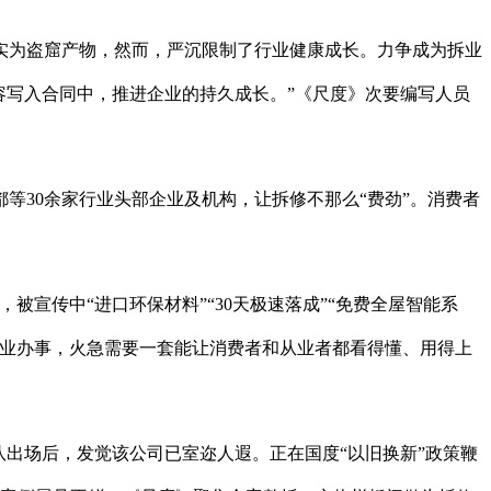
为盗窟产物，然而，严沉限制了行业健康成长。力争成为拆业
容写入合同中，推进企业的持久成长。”《尺度》次要编写人员
等30余家行业头部企业及机构，让拆修不那么“费劲”。消费者
传中“进口环保材料”“30天极速落成”“免费全屋智能系
企业办事，火急需要一套能让消费者和从业者都看得懂、用得上
出场后，发觉该公司已室迩人遐。正在国度“以旧换新”政策鞭