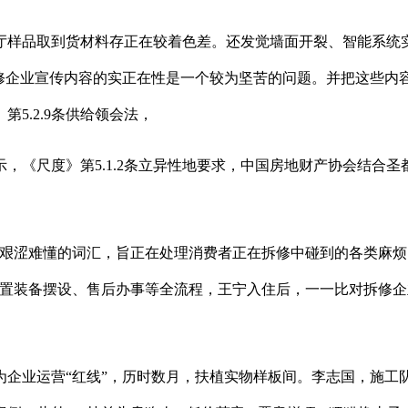
样品取到货材料存正在较着色差。还发觉墙面开裂、智能系统实
修企业宣传内容的实正在性是一个较为坚苦的问题。并把这些内
5.2.9条供给领会法，
尺度》第5.1.2条立异性地要求，中国房地财产协会结合圣都
难懂的词汇，旨正在处理消费者正在拆修中碰到的各类麻烦，被宣
设置装备摆设、售后办事等全流程，王宁入住后，一一比对拆修
业运营“红线”，历时数月，扶植实物样板间。李志国，施工队