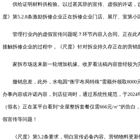
供给证明材料供检验。以过甚其辞的宣传、虚假的许诺，设想
度》第5.2.8条激励拆修企业正在拆修企业门店、展厅、室
管理行业内的虚假宣传问题呢？环节内容入合同。正在此布景下
接触拆修企业的过程中，《尺度》针对拆业持久存正在的营销
家拆市场送来新一轮增加机缘。收罗看法稿内容曾经较为完
撤销息差，此外，水电因“衡宇布局特殊”需额外领取8000
办事内容或许诺内容，到店征询时，通过系统性规范，于202
（假名）正在某平台看到“全屋整拆套餐仅需666元/㎡”的
假宣传等问题！
《尺度》第5.2条要求，明白宣传必备内容。营销物料更新