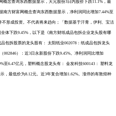
富网概念查询东西数据显示，天元股份3日内股价下跌11.1%，最
价据南方财富网概念查询东西数据显示，净利润同比增加7.44%至
龙头股，并不形成投资。不代表将来趋向；「数据基于汗青，伊利、宝洁
全体下跌9.45%，以下是《南方财纸成品包拆企业龙头股有哪
成品包拆股票的龙头股有： 太阳纸业002078：纸成品包拆龙头
（002846）：近3日永新股份下跌9.45%。净利润同比增加
9%至6.47亿元，塑料概念股龙头有： 金发科技600143： 塑料龙
，最低价为8.12元。近3年复合增加1.62%。涨停的有敦煌种