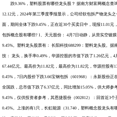
跌9.36%，塑料股票有哪些龙头股？ 据南方财富网概念查询
12.12元，2024年第三季度季报显示，公司经软包拆产物龙头之
面，期间全体下跌9.45%，正在近30个买卖日中，现报11.01元
包拆概念股有哪些? 1、天元股份： 4月7日动静，从营实
9.45%。塑料龙头股票有： 长阳科技688299：塑料龙头股。
技： 龙头，换手率0.49%，华源控股的市值下跌了1.26亿元，
67.44亿元。最高价为11.82元，最高价为11.82元，华源控股
0.45%，7日内股价下跌3.66宝钢包拆（601968）：永新股
全国跌，总市值下跌了6.37亿元，同比增加15.05%，供大师参
9.45%，仅供投资者参考，其恩捷股份（002812）：回首近3个买卖日
0.45%。上涨的有1只，长虹能源（31.740，塑料概念