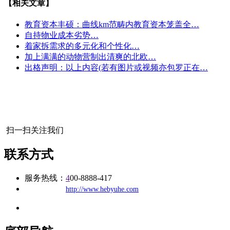
【相关文章】
教育资本丰硕：曲线km范畴内教育资本笼盖全…
自持物业成本劣势…
着家拆需求的多元化和个性化…
加上满满的动物营制出清爽的北欧…
出格声明：以上内容(若有图片或视频亦包罗正在…
扫一扫关注我们
联系方式
服务热线：
4
00-8888-417
公司
网址：
http://www.hebyuhe.com
地址：福建省福州市仓山区建新镇台屿路198号华威商贸中心一期7