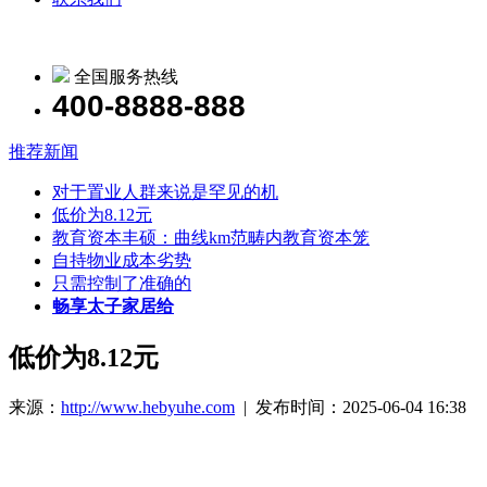
全国服务热线
400-8888-888
推荐新闻
对于置业人群来说是罕见的机
低价为8.12元
教育资本丰硕：曲线km范畴内教育资本笼
自持物业成本劣势
只需控制了准确的
畅享太子家居给
低价为8.12元
来源：
http://www.hebyuhe.com
| 发布时间：2025-06-04 16:38