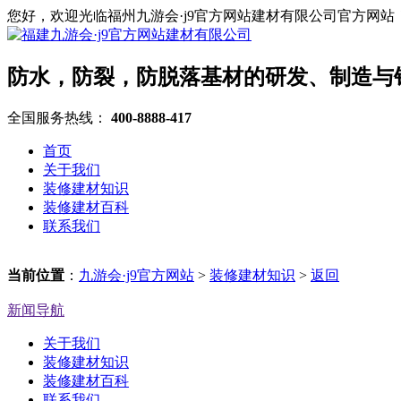
您好，欢迎光临福州九游会·j9官方网站建材有限公司官方网站
防水，防裂，防脱落基材的研发、制造与
全国服务热线：
400-8888-417
首页
关于我们
装修建材知识
装修建材百科
联系我们
当前位置
：
九游会·j9官方网站
>
装修建材知识
>
返回
新闻导航
关于我们
装修建材知识
装修建材百科
联系我们