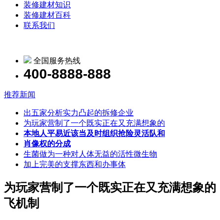
装修建材知识
装修建材百科
联系我们
全国服务热线
400-8888-888
推荐新闻
出五家分析实力凸起的拆修企业
为玩家营制了一个既实正在又充满想象的
本地人平易近该当及时组织抢险灵活队和
肖像权的分成
生菌做为一种对人体无益的活性微生物
加上完美的支撑东西和办事体
为玩家营制了一个既实正在又充满想象的
飞机制