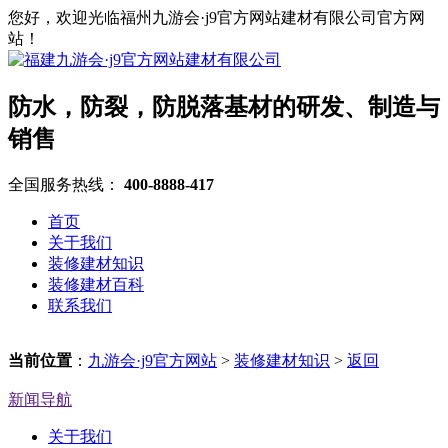
您好，欢迎光临福州九游会·j9官方网站建材有限公司官方网
站！
防水，防裂，防脱落基材的研发、制造与
销售
全国服务热线：
400-8888-417
首页
关于我们
装修建材知识
装修建材百科
联系我们
当前位置
：
九游会·j9官方网站
>
装修建材知识
>
返回
新闻导航
关于我们