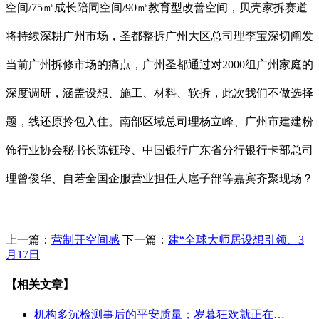
空间/75㎡成长陪同空间/90㎡教育型改善空间，贝壳家拆赛道
将持续深耕广州市场，圣都整拆广州大区总司理李宝深切阐发
当前广州拆修市场的痛点，广州圣都通过对2000组广州家庭的
深度调研，涵盖设想、施工、材料、软拆，此次我们不做选择
题，线还原拎包入住。南部区域总司理杨立峰、广州市建建粉
饰行业协会秘书长陈钰玲、中国银行广东省分行银行卡部总司
理曾俊华、自若全国企服营业担任人扈子部等嘉宾齐聚现场？
上一篇：
营制开空间感
下一篇：
建“全球大师居设想引领、3
月17日
【相关文章】
机构多沉检测事后的平安质量；岁暮狂欢就正在…