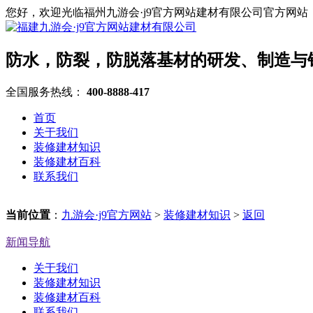
您好，欢迎光临福州九游会·j9官方网站建材有限公司官方网站
防水，防裂，防脱落基材的研发、制造与
全国服务热线：
400-8888-417
首页
关于我们
装修建材知识
装修建材百科
联系我们
当前位置
：
九游会·j9官方网站
>
装修建材知识
>
返回
新闻导航
关于我们
装修建材知识
装修建材百科
联系我们