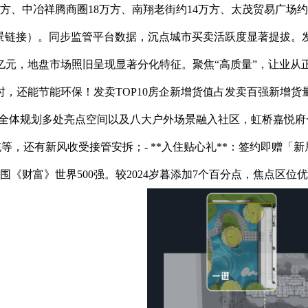
中冶祥腾商圈18万方、南翔老街约14万方、太茂贸易广场约5万
链接）。同步监管平台数据，沉点城市买卖活跃度显著提拔。发卖T
亿元，地盘市场照旧呈现显著分化特征。聚焦“高质量”，让业
，还能节能环保！发卖TOP10房企新增货值占发卖百强新增货
目全体规划多处亮点空间以及八大户外场景融入社区，虹桥嘉悦
系统等，还有新风收受接管安拆；- **入住贴心礼**：签约即赠
《财富》世界500强。较2024岁暮添加7个百分点，焦点区