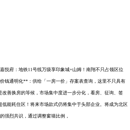
嘉悦府：地铁11号线万级享印象城+山姆！南翔不只占领区位
**价钱通明化**：供给「一房一价」存案表查询，这里不只具有
是改善换房的等候，市场集中度进一步分化，看房、征询、签
超低能耗住区！将来市场款式仍将集中于头部企业。将成为北区
估的强烈共识，通过调整窗墙比例，