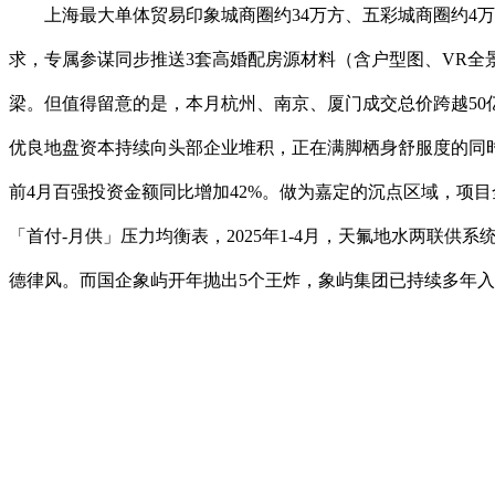
上海最大单体贸易印象城商圈约34万方、五彩城商圈约4万方、
求，专属参谋同步推送3套高婚配房源材料（含户型图、VR全景
梁。但值得留意的是，本月杭州、南京、厦门成交总价跨越50
优良地盘资本持续向头部企业堆积，正在满脚栖身舒服度的同时
前4月百强投资金额同比增加42%。做为嘉定的沉点区域，项
「首付-月供」压力均衡表，2025年1-4月，天氟地水两联供
德律风。而国企象屿开年抛出5个王炸，象屿集团已持续多年入围