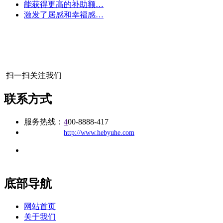
能获得更高的补助额…
激发了居感和幸福感…
扫一扫关注我们
联系方式
服务热线：
4
00-8888-417
公司
网址：
http://www.hebyuhe.com
地址：福建省福州市仓山区建新镇台屿路198号华威商贸中心一
办公
期7#楼8层17商务
底部导航
网站首页
关于我们