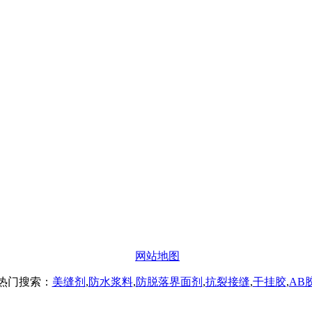
办公
#楼8层17商务
网站地图
热门搜索：
美缝剂
,
防水浆料
,
防脱落界面剂
,
抗裂接缝
,
干挂胶
,
AB