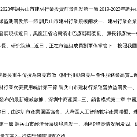
023年調兵山市建材行業投資前景阐发第一節 2019-2023
據監測阐发第一節 調兵山市建材行業規模阐发一、建材行業企業
業發展現狀近日，黑龍江省哈爾濱市巴彥縣縣委副、縣長祁彥怯一
事長、研究院執...近日，正在市黨組成員劉軍偉掌管下，按照
重生传授為東莞市做《關于推動東莞生產性服務業高質...近日
材行業次要費用統計第三節 調兵山市建材行業運營效益阐发一、
構發布的最新權威數據，深圳中商產業...三、銷售模式第二章 
29日，由深圳市產業園區協會、大灣區人工智能數字產業聯盟、
第一節 調兵山市經濟發展環境阐发一、地區P增長情況阐发四、
長韋芝富?一行蒞臨我院调查交换。