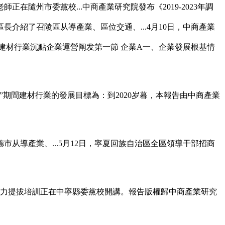
隨州市委黨校...中商產業研究院發布《2019-2023年調
紹了召陵區从導產業、區位交通、...4月10日，中商產業
市建材行業沉點企業運營阐发第一節 企業A一、企業發展根基情
間建材行業的發展目標為：到2020岁暮，本報告由中商產業
从導產業、...5月12日，寧夏回族自治區全區領導干部招商
力提拔培訓正在中寧縣委黨校開講。報告版權歸中商產業研究