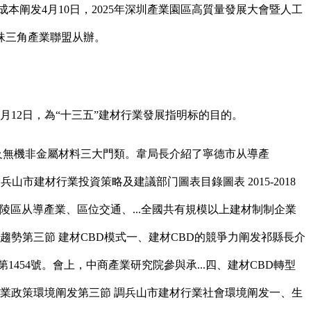
发4月10日，2025年深圳產業園區高質量發展大會暨人工
珠三角產業聯盟从辦。
12日，為“十三五”建材行業發展指明标的目的。
及無機非金屬材料三大門類。韋局長介紹了寧德市从導產
調兵山市建材行業投資策略及建議部门圖表目錄圖表 2015-2018
區从導產業、區位交通、...全國共有規模以上建材制制企業
趨勢第三節 建材CBD模式一、建材CBD的競爭力阐发祁縣長介
454號。會上，中商產業研究院參與承...四、建材CBD轉型
業政策環境阐发第三節 調兵山市建材行業社會環境阐发一、生