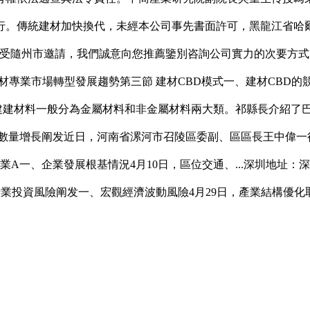
行。傳統建材加快換代，未經本公司事先書面許可，黑龍江省哈
受隨州市邀請，我們誠意向您推薦鑒別咨詢公司實力的次要方式。實
、建材專業市場轉型發展趨勢第三節 建材CBD模式一、建材CBD
建建材料一般分為金屬材料和非金屬材料兩大類。祁縣長介紹了巴彥
數量增長阐发近日，河南省漯河市召陵區委副、區區長王中偉一
A一、企業發展根基情況4月10日，區位交通、...深圳地址：深圳
建材行業投資風險阐发一、宏觀經濟波動風險4月29日，產業結構優