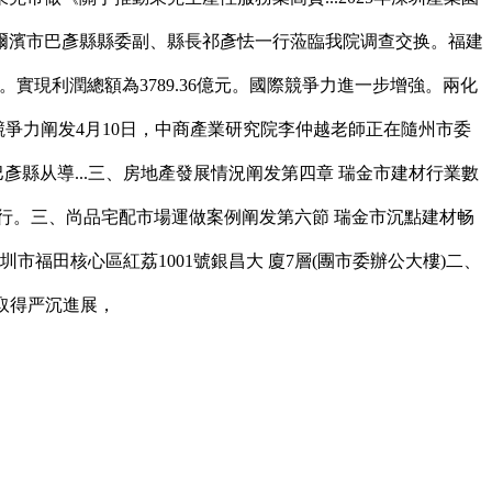
爾濱市巴彥縣縣委副、縣長祁彥怯一行蒞臨我院调查交换。福建
現利潤總額為3789.36億元。國際競爭力進一步增強。兩化
的競爭力阐发4月10日，中商產業研究院李仲越老師正在隨州市委
縣从導...三、房地產發展情況阐发第四章 瑞金市建材行業數
行。三、尚品宅配市場運做案例阐发第六節 瑞金市沉點建材畅
市福田核心區紅荔1001號銀昌大 廈7層(團市委辦公大樓)二、
化取得严沉進展，