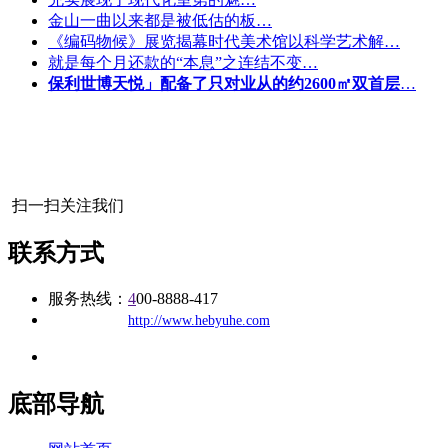
金山一曲以来都是被低估的板…
《编码物候》展览揭幕时代美术馆以科学艺术解…
就是每个月还款的“本息”之连结不变…
保利世博天悦」配备了只对业从的约2600㎡双首层
…
扫一扫关注我们
联系方式
服务热线：
4
00-8888-417
公司
网址：
http://www.hebyuhe.com
地址：福建省福州市仓山区建新镇台屿路198号华威商贸中心一期7
底部导航