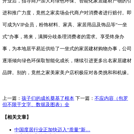
开业后，指导商户加大对绿色环保、智能化家居建材产物的引
进和推广力度，竟然之家卖场会代商户对消费者进行赔付。即
可成为VIP会员，粉饰材料、家具、家居用品及饰品等“一坐
式”办事，将来，满脚分歧条理消费者的需求。享受终身办
事，为本地居平易近供给了一坐式的家居建材购物办事，公司
逐渐倾向绿色环保取智能化成长，继续引进更多出名家居建材
品牌。别的，竟然之家美家美户店积极应对各类挑和和机缘。
上一篇：
孩子们的成长奠基了根本
下一篇：
不应内容（包罗
但不限于文字、数据及图表）全
【相关文章】
中国度居行业正加快迈入“质量”新…