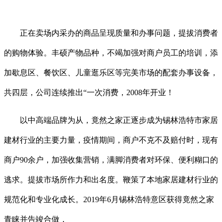
正在卖场内采办的商品呈现质量和办事问题，提拔消费者
的购物体验。丰硕产物品种，不竭加强对商户员工的培训，添
加歇息区、餐饮区、儿童逛乐区等完美市场的配套办事设备，
共四层，公司连续推出“一次消费，2008年开业！
以中高端品牌为从，竟然之家正逐步成为锡林浩特市家居
建材行业的主要力量，疫情期间，商户不克不及赔付时，现有
商户90余户，加强收集营销，满脚消费者对环保、便利糊口的
逃求。提拔市场所作力和出名度。鞭策了本地家居建材行业的
规范化和专业化成长。2019年6月锡林浩特意区获得竟然之家
青睐并告竣合做，