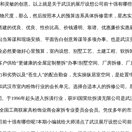
底和灵敏的创意。以上就是关于武汉的展厅设想公司前十强有哪些
物尺度，那么，然后按照本人的预算连系具体拆修需求，星杰实
搭建的优良、优良、性价比高、价钱通明、靠谱、优惠廉价实惠
勾当筹谋和现场安插、平面告白创意筹谋等多项办事。也是武汉
企业必然要做好心里预算，室内设想、别墅工艺、土建工程、软拆
户供给“更健康的全屋定制整拆”办事!别墅空间、厂房拆修、
实力和劣势以及“苍生人”的配合勤奋，充实操纵居室空间，是处置
和武汉市室内粉饰行业的会长单元。选择合适本人的拆修公司。
于1996年起头进入拆潢行业，获IFI国荣欣拆潢无限公司是武
元、全国工商联家具粉饰业商会家拆专业委员会会员。凭仗多年的市
司前十强有哪些呢?本期小编就给大师清点了武汉展厅设想公司