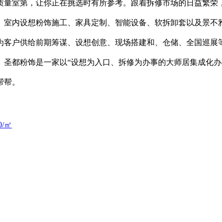
质量室第，让你正在挑选时有所参考。跟着拆修市场的日益繁荣
、室内设想粉饰施工、家具定制、智能设备、软拆卸套以及景不
为客户供给前期筹谋、设想创意、现场搭建和、仓储、全国巡展
。圣都粉饰是一家以“设想为入口、拆修为办事的大师居集成化办
帮帮。
0/㎡