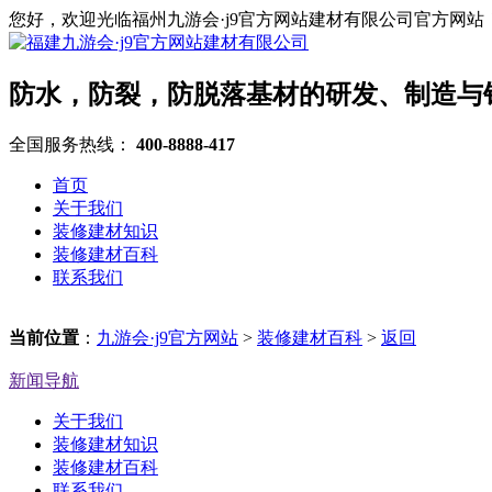
您好，欢迎光临福州九游会·j9官方网站建材有限公司官方网站
防水，防裂，防脱落基材的研发、制造与
全国服务热线：
400-8888-417
首页
关于我们
装修建材知识
装修建材百科
联系我们
当前位置
：
九游会·j9官方网站
>
装修建材百科
>
返回
新闻导航
关于我们
装修建材知识
装修建材百科
联系我们