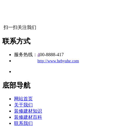
扫一扫关注我们
联系方式
服务热线：
4
00-8888-417
公司
网址：
http://www.hebyuhe.com
地址：福建省福州市仓山区建新镇台屿路198号华威商贸中心一期7
底部导航
网站首页
关于我们
装修建材知识
装修建材百科
联系我们